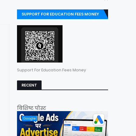
SUPPORT FOR EDUCATION FEES MONEY
Support For Education Fees Money
RECENT
विशिष्ट पोस्ट
Google