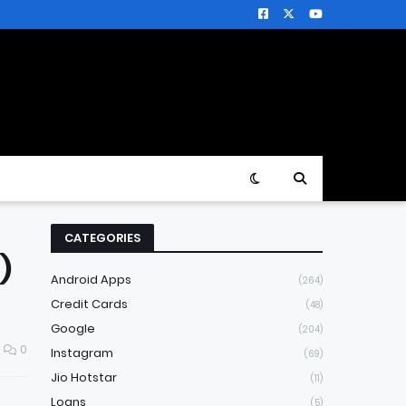
CATEGORIES
)
Android Apps
(264)
Credit Cards
(48)
Google
(204)
0
Instagram
(69)
Jio Hotstar
(11)
Loans
(5)