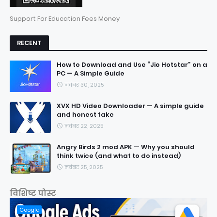
Support For Education Fees Money
RECENT
How to Download and Use “Jio Hotstar” on a
PC — A Simple Guide
नवंबर 30, 2025
XVX HD Video Downloader — A simple guide
and honest take
नवंबर 22, 2025
Angry Birds 2 mod APK — Why you should
think twice (and what to do instead)
नवंबर 25, 2025
विशिष्ट पोस्ट
Google