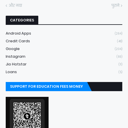
और नया
पुराने
CATEGORIES
Android Apps
(264)
Credit Cards
(48)
Google
(204)
Instagram
(69)
Jio Hotstar
(11)
Loans
(5)
SUPPORT FOR EDUCATION FEES MONEY