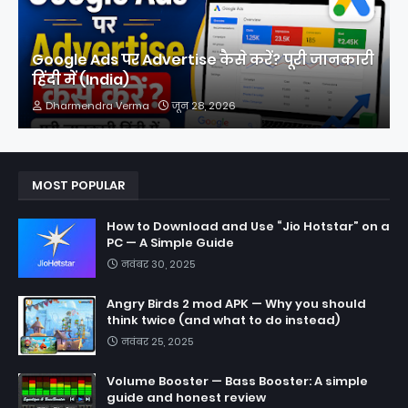
Google Ads पर Advertise कैसे करें? पूरी जानकारी
हिंदी में (India)
Dharmendra Verma
जून 28, 2026
MOST POPULAR
How to Download and Use “Jio Hotstar” on a
PC — A Simple Guide
नवंबर 30, 2025
Angry Birds 2 mod APK — Why you should
think twice (and what to do instead)
नवंबर 25, 2025
Volume Booster — Bass Booster: A simple
guide and honest review