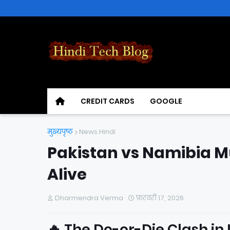
CREDIT CARDS
GOOGLE
मुख्यपृष्ठ
News Hindi
Pakistan vs Namibia M
Alive
Dharmendra Verma
फ़रवरी 17, 2026
🔥 The Do-or-Die Clash in