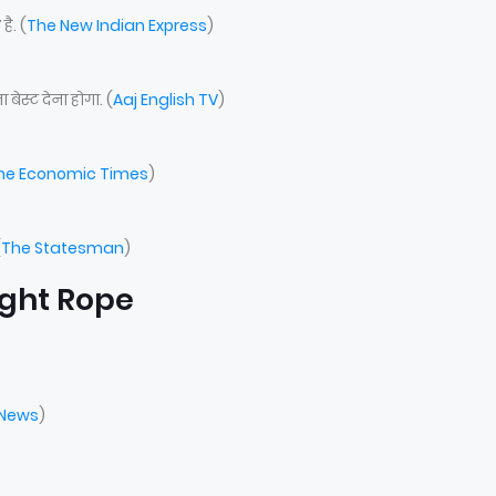
ा
है. (
The New Indian Express
)
ेस्ट देना होगा. (
Aaj English TV
)
he Economic Times
)
(
The Statesman
)
ight Rope
 News
)