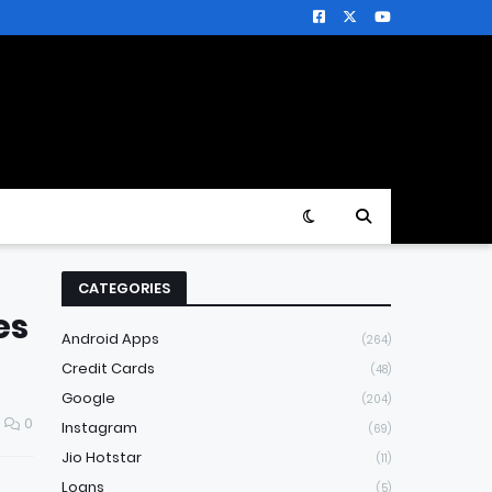
CATEGORIES
es
Android Apps
(264)
Credit Cards
(48)
Google
(204)
0
Instagram
(69)
Jio Hotstar
(11)
Loans
(5)