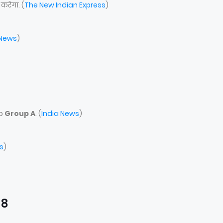
करेगा. (
The New Indian Express
)
 News
)
up
Group A
. (
India News
)
s
)
 8