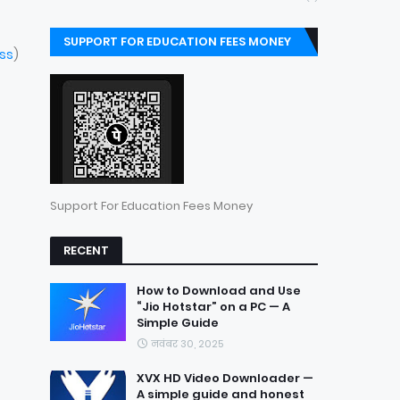
SUPPORT FOR EDUCATION FEES MONEY
ess
)
Support For Education Fees Money
RECENT
How to Download and Use
“Jio Hotstar” on a PC — A
Simple Guide
नवंबर 30, 2025
XVX HD Video Downloader —
A simple guide and honest