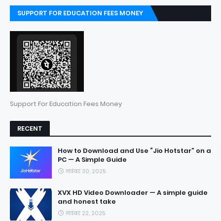
SUPPORT FOR EDUCATION FEES MONEY
Support For Education Fees Money
RECENT
How to Download and Use “Jio Hotstar” on a
PC — A Simple Guide
नवंबर 30, 2025
XVX HD Video Downloader — A simple guide
and honest take
नवंबर 22, 2025