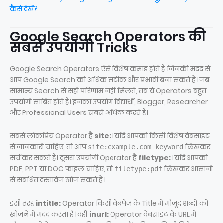
कैसे देखें?
Google Search Operators की
सबसे उपयोगी Tricks
Google Search Operators ऐसे विशेष कमांड होते हैं जिनकी मदद से
आप Google Search को अधिक सटीक और प्रभावी बना सकते हैं। जब
सामान्य Search से सही परिणाम नहीं मिलते, तब ये Operators बहुत
उपयोगी साबित होते हैं। इनका उपयोग विद्यार्थी, Blogger, Researcher
और Professional Users सबसे अधिक करते हैं।
सबसे लोकप्रिय Operator है
site:
। यदि आपको किसी विशेष वेबसाइट
से जानकारी चाहिए, तो आप
लिखकर
site:example.com keyword
सर्च कर सकते हैं। दूसरा उपयोगी Operator है
filetype:
। यदि आपको
PDF, PPT या DOC फाइल चाहिए, तो
लिखकर आसानी
filetype:pdf
से संबंधित दस्तावेज खोज सकते हैं।
इसी तरह
intitle:
Operator किसी वेबपेज के Title में मौजूद शब्दों को
खोजने में मदद करता है। वहीं
inurl:
Operator वेबसाइट के URL में