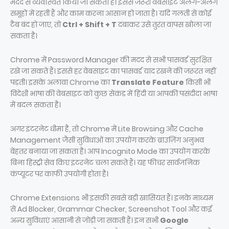
मदद से व्यवस्थित किया जा सकता है। इससे जरूरी वेबसाइटें अलग-अलग
समूहों में रहती हैं और काम करना आसान हो जाता है। यदि गलती से कोई
टैब बंद हो जाए, तो
Ctrl + Shift + T
दबाकर उसे तुरंत वापस खोला जा
सकता है।
Chrome में Password Manager की मदद से सभी पासवर्ड सुरक्षित
रखे जा सकते हैं। इससे हर वेबसाइट का पासवर्ड याद रखने की जरूरत नहीं
पड़ती। इसके अलावा Chrome का
Translate Feature
किसी भी
विदेशी भाषा की वेबसाइट को कुछ सेकंड में हिंदी या आपकी पसंदीदा भाषा
में बदल सकता है।
अगर इंटरनेट धीमा है, तो Chrome में Lite Browsing और Cache
Management जैसी सुविधाओं का उपयोग करके ब्राउज़िंग अनुभव
बेहतर बनाया जा सकता है। आप Incognito Mode का उपयोग करके
बिना हिस्ट्री सेव किए इंटरनेट चला सकते हैं। यह फीचर सार्वजनिक
कंप्यूटर पर काफी उपयोगी होता है।
Chrome Extensions भी इसकी सबसे बड़ी खासियत हैं। इनके माध्यम
से Ad Blocker, Grammar Checker, Screenshot Tool और कई
अन्य सुविधाएं आसानी से जोड़ी जा सकती हैं। इन सभी
Google