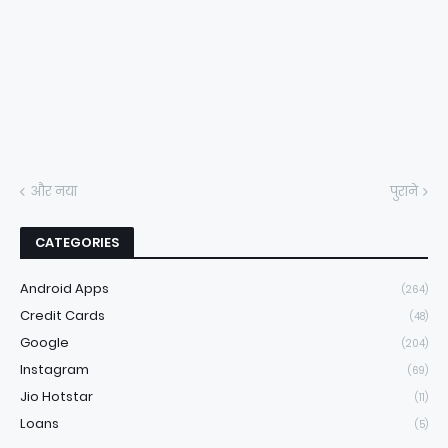
और नया
पुराने
CATEGORIES
Android Apps
(264)
Credit Cards
(48)
Google
(204)
Instagram
(69)
Jio Hotstar
(11)
Loans
(5)