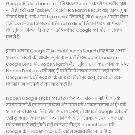
Google में "do a barrel roll" लिखकर Search करने पर स्क्रीन घूम
जाती है। इसी तरह "askew" लिखने पर Search Result थोड़ा झुका हुआ
दिखाई देता है। यदि आप "flip a coin" लिखते हैं, तो Google आपके लिए
डिजिटल सिक्का उछाल देता है। "roll a dice" लिखने पर पासा फेंकने
की सुविधा मिलती है। ये छोटे-छोटे फीचर्स Google को और भी रोचक
बनाते हैं।
इसके अलावा Google में Animal Sounds Search करने पर अलग-
अलग जानवरों की आवाज़ सुनी जा सकती है। Google Translate,
Google Lens और Voice Search जैसी सुविधाएं भी कई लोगों के लिए
Hidden Features की तरह हैं क्योंकि वे उनका उपयोग नहीं करते।
Google Lens की मदद से किसी फोटो में मौजूद वस्तु, टेक्स्ट या स्थान
की पहचान आसानी से की जा सकती है।
Hidden Google Tricks का उद्देश्य केवल मनोरंजन नहीं है, बल्कि
उपयोगकर्ताओं का समय बचाना और काम को आसान बनाना भी है। यदि
आप इन फीचर्स का नियमित उपयोग करेंगे, तो आपको Google की कई
ऐसी सुविधाओं का लाभ मिलेगा जिनके बारे में सामान्य उपयोगकर्ताओं
को जानकारी नहीं होती। यही कारण है कि हर Internet User को
Google की Hidden Tricks के बारे में अवश्य सीखना चाहिए।