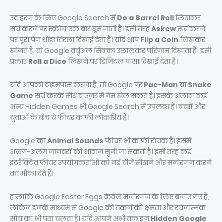
उदाहरण के लिए Google Search में
Do a Barrel Roll
लिखकर
सर्च करने पर स्क्रीन एक बार घूम जाती है। इसी तरह
Askew
सर्च करने
पर पूरा पेज थोड़ा तिरछा दिखाई देता है। यदि आप
Flip a Coin
लिखकर
खोजते हैं, तो Google वर्चुअल सिक्का उछालकर परिणाम दिखाता है। इसी
प्रकार
Roll a Dice
लिखने पर डिजिटल पासा दिखाई देता है।
यदि आपको टाइमपास करना है, तो Google पर
Pac-Man
या
Snake
Game
सर्च करके सीधे ब्राउज़र में गेम खेल सकते हैं। इसके अलावा कई
अन्य Hidden Games भी Google Search में उपलब्ध हैं। बच्चों और
युवाओं के बीच ये फीचर काफी लोकप्रिय हैं।
Google का
Animal Sounds
फीचर भी काफी रोचक है। इसमें
अलग-अलग जानवरों की आवाज़ सुनी जा सकती है। इसी तरह कई
इंटरैक्टिव फीचर उपयोगकर्ताओं को नई चीजें सीखने और मनोरंजन करने
का मौका देते हैं।
हालांकि Google Easter Eggs केवल मनोरंजन के लिए बनाए गए हैं,
लेकिन इनके माध्यम से Google की तकनीकी क्षमता और रचनात्मक
सोच का भी पता चलता है। यदि आपने अभी तक इन
Hidden Google