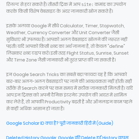
रिजल्ट से हटा सकते हैं। तीसरी ट्रिक में आप
कमांड का उपयोग
site:
करके किसी विशेष वेबसाइट के अंदर जानकारी खोज सकते हैं।
इसके अलावा Google में सीधे Calculator, Timer, Stopwatch,
Weather, Currency Converter और Unit Converter जैसी
सुविधाएं भी उपलब्ध हैं। आपको अलग वेबसाइट खोलने की जरूरत नहीं
पड़ती। यदि आपको किसी शब्द का अर्थ जानना है, तो केवल "define"
लिखकर शब्द टाइप करें। इसी तरह Flight Status, Sunrise, Sunset
और Time Zone जैसी जानकारी भी तुरंत प्राप्त की जा सकती है।
इन Google Search Tricks का सबसे बड़ा फायदा यह है कि आपको
बार-बार अलग-अलग वेबसाइटों पर जाने की आवश्यकता नहीं होती। सही
तरीके से Search करने पर कम समय में सटीक जानकारी मिलती है। यदि
आप इन ट्रिक्स को अपनी दैनिक इंटरनेट उपयोग की आदत में शामिल
कर लेते हैं, तो आपकी Productivity बढ़ती है और ऑनलाइन काम पहले
से कहीं अधिक आसान हो जाता है।
Google Scholar ID क्या है? पूरी जानकारी हिंदी में (Guide)
Deleted History Google: Google की Delete हुई History वापस