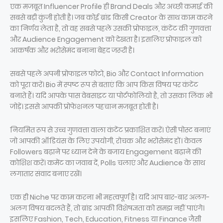
एक मजबूत Influencer Profile ही Brand Deals और अच्छी कमाई की
सबसे बड़ी कुंजी होती है। जब कोई ब्रांड किसी Creator के साथ काम करने
का निर्णय लेता है, तो वह सबसे पहले उसकी प्रोफाइल, कंटेंट की गुणवत्ता
और Audience Engagement को देखता है। इसलिए प्रोफाइल को
आकर्षक और भरोसेमंद बनाना बेहद जरूरी है।
सबसे पहले अपनी प्रोफाइल फोटो, Bio और Contact Information
को पूरा करें। Bio में स्पष्ट रूप से बताएं कि आप किस विषय पर कंटेंट
बनाते हैं। यदि आपके पास वेबसाइट या पोर्टफोलियो है, तो उसका लिंक भी
जोड़ें। इससे आपकी प्रोफेशनल पहचान मजबूत होती है।
नियमित रूप से उच्च गुणवत्ता वाला कंटेंट प्रकाशित करें। ऐसी पोस्ट बनाएं
जो आपकी ऑडियंस के लिए उपयोगी, रोचक और भरोसेमंद हों। केवल
Followers बढ़ाने पर ध्यान देने के बजाय Engagement बढ़ाने की
कोशिश करें। कमेंट का जवाब दें, Polls चलाएं और Audience के साथ
लगातार संवाद बनाए रखें।
एक ही Niche पर काम करना भी महत्वपूर्ण है। यदि आप बार-बार अलग-
अलग विषय बदलते हैं, तो ब्रांड आपकी विशेषज्ञता को समझ नहीं पाएंगे।
इसलिए Fashion, Tech, Education, Fitness या Finance जैसी