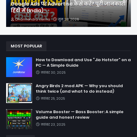
Google Ads पर Advertise कैसे करें? पूरी जानकारी
हिंदी में (India)
Dharmendra Verma
जून 28, 2026
MOST POPULAR
How to Download and Use “Jio Hotstar” on a
PC — A Simple Guide
नवंबर 30, 2025
Angry Birds 2 mod APK — Why you should
think twice (and what to do instead)
नवंबर 25, 2025
Volume Booster — Bass Booster: A simple
guide and honest review
नवंबर 23, 2025