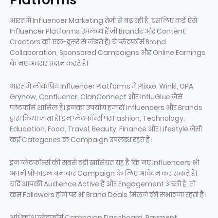
भारत में Influencer Marketing तेजी से बढ़ रही है, इसलिए कई ऐसे
Influencer Platforms उपलब्ध हैं जो Brands और Content
Creators को एक-दूसरे से जोड़ते हैं। ये प्लेटफॉर्म Brand
Collaboration, Sponsored Campaigns और Online Earnings
के नए अवसर प्रदान करते हैं।
भारत में लोकप्रिय Influencer Platforms में Plixxo, Winkl, OPA,
Grynow, Confluencr, ClanConnect और InfluGlue जैसे
प्लेटफॉर्म शामिल हैं। इनका उपयोग हजारों Influencers और Brands
द्वारा किया जाता है। इन प्लेटफॉर्म्स पर Fashion, Technology,
Education, Food, Travel, Beauty, Finance और Lifestyle जैसी
कई Categories के Campaign उपलब्ध रहते हैं।
इन प्लेटफॉर्म्स की सबसे बड़ी खासियत यह है कि नए Influencers भी
अपनी प्रोफाइल बनाकर Campaign के लिए आवेदन कर सकते हैं।
यदि आपकी Audience Active है और Engagement अच्छी है, तो
कम Followers होने पर भी Brand Deals मिलने की संभावना रहती है।
अधिकांश प्लेटफॉर्म Campaign Dashboard, Payment