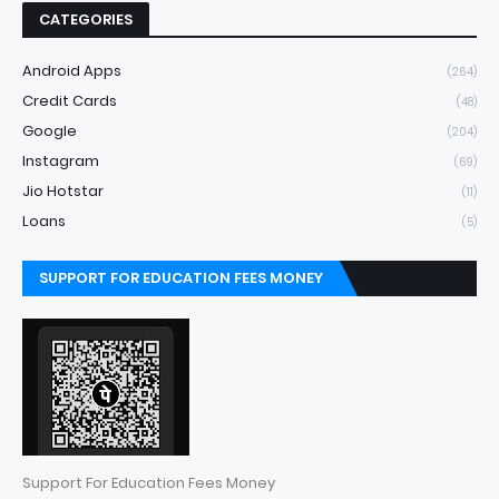
CATEGORIES
Android Apps
(264)
Credit Cards
(48)
Google
(204)
Instagram
(69)
Jio Hotstar
(11)
Loans
(5)
SUPPORT FOR EDUCATION FEES MONEY
Support For Education Fees Money