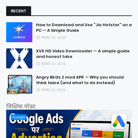
RECENT
How to Download and Use “Jio Hotstar” on a
PC — A Simple Guide
नवंबर 30, 2025
XVX HD Video Downloader — A simple guide
and honest take
नवंबर 22, 2025
Angry Birds 2 mod APK — Why you should
think twice (and what to do instead)
नवंबर 25, 2025
विशिष्ट पोस्ट
Google