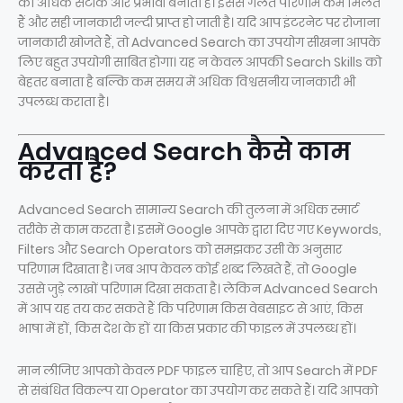
को अधिक सटीक और प्रभावी बनाता है। इससे गलत परिणाम कम मिलते
हैं और सही जानकारी जल्दी प्राप्त हो जाती है। यदि आप इंटरनेट पर रोजाना
जानकारी खोजते हैं, तो Advanced Search का उपयोग सीखना आपके
लिए बहुत उपयोगी साबित होगा। यह न केवल आपकी Search Skills को
बेहतर बनाता है बल्कि कम समय में अधिक विश्वसनीय जानकारी भी
उपलब्ध कराता है।
Advanced Search कैसे काम
करता है?
Advanced Search सामान्य Search की तुलना में अधिक स्मार्ट
तरीके से काम करता है। इसमें Google आपके द्वारा दिए गए Keywords,
Filters और Search Operators को समझकर उसी के अनुसार
परिणाम दिखाता है। जब आप केवल कोई शब्द लिखते हैं, तो Google
उससे जुड़े लाखों परिणाम दिखा सकता है। लेकिन Advanced Search
में आप यह तय कर सकते हैं कि परिणाम किस वेबसाइट से आएं, किस
भाषा में हों, किस देश के हों या किस प्रकार की फाइल में उपलब्ध हों।
मान लीजिए आपको केवल PDF फाइल चाहिए, तो आप Search में PDF
से संबंधित विकल्प या Operator का उपयोग कर सकते हैं। यदि आपको