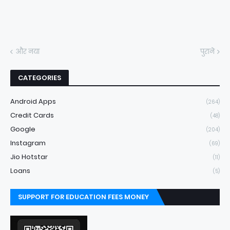
और नया
पुराने
CATEGORIES
Android Apps
(264)
Credit Cards
(48)
Google
(204)
Instagram
(69)
Jio Hotstar
(11)
Loans
(5)
SUPPORT FOR EDUCATION FEES MONEY