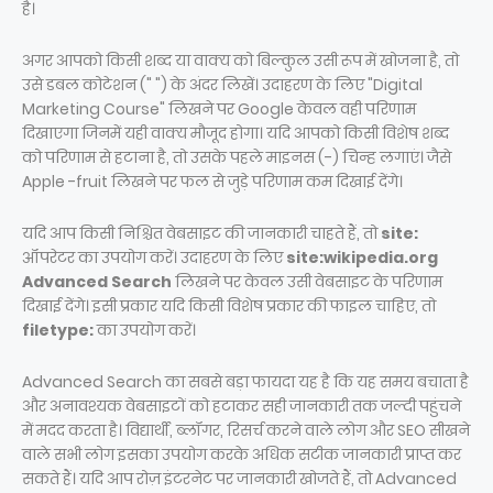
है।
अगर आपको किसी शब्द या वाक्य को बिल्कुल उसी रूप में खोजना है, तो
उसे डबल कोटेशन (" ") के अंदर लिखें। उदाहरण के लिए "Digital
Marketing Course" लिखने पर Google केवल वही परिणाम
दिखाएगा जिनमें यही वाक्य मौजूद होगा। यदि आपको किसी विशेष शब्द
को परिणाम से हटाना है, तो उसके पहले माइनस (-) चिन्ह लगाएं। जैसे
Apple -fruit लिखने पर फल से जुड़े परिणाम कम दिखाई देंगे।
यदि आप किसी निश्चित वेबसाइट की जानकारी चाहते हैं, तो
site:
ऑपरेटर का उपयोग करें। उदाहरण के लिए
site:wikipedia.org
Advanced Search
लिखने पर केवल उसी वेबसाइट के परिणाम
दिखाई देंगे। इसी प्रकार यदि किसी विशेष प्रकार की फाइल चाहिए, तो
filetype:
का उपयोग करें।
Advanced Search का सबसे बड़ा फायदा यह है कि यह समय बचाता है
और अनावश्यक वेबसाइटों को हटाकर सही जानकारी तक जल्दी पहुंचने
में मदद करता है। विद्यार्थी, ब्लॉगर, रिसर्च करने वाले लोग और SEO सीखने
वाले सभी लोग इसका उपयोग करके अधिक सटीक जानकारी प्राप्त कर
सकते हैं। यदि आप रोज़ इंटरनेट पर जानकारी खोजते हैं, तो Advanced