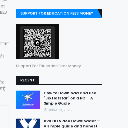
get
 B2B
SUPPORT FOR EDUCATION FEES MONEY
या का
है।
Support For Education Fees Money
RECENT
और
 है
How to Download and Use
“Jio Hotstar” on a PC — A
Simple Guide
नवंबर 30, 2025
XVX HD Video Downloader —
A simple guide and honest