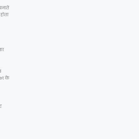
बनाते
होता
का
d
et के
र