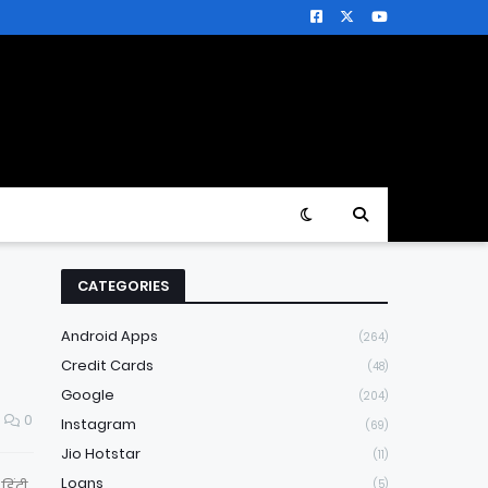
CATEGORIES
Android Apps
(264)
Credit Cards
(48)
Google
(204)
0
Instagram
(69)
Jio Hotstar
(11)
Loans
िंदी
(5)