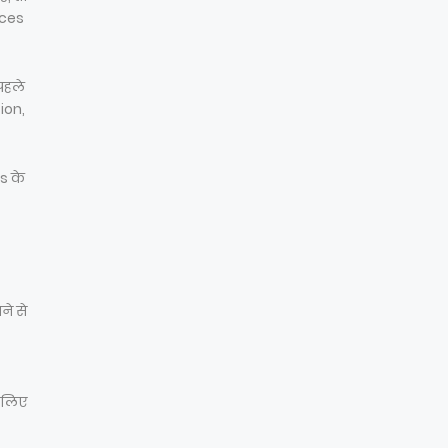
ices
पहले
ion,
s के
ने से
 लिए