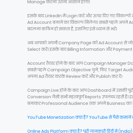
Manage करना उतना आसान होगा।
इसके बाद LinkedIn में Login करें और ऊपर दिए गए विकल्पों मे
Ad Account बनाने का विकल्प मिलेगा। सबसे पहले अपने Acc
बदलना कठिन हो सकता है, इसलिए इसे ध्यान से भरें।
अब आपको अपनी Company Page को Ad Account से जोड़ना ह
Select करें। इसके बाद Billing Information और Payment 
Account तैयार होने के बाद आप Campaign Manager Dashb
सबसे पहले Campaign Objective चुनें, फिर Target Audie
अपना Ad तैयार करके Review करें और Publish कर दें।
Campaign Live होने के बाद आप Dashboard में उसकी पूरी
Conversion जैसी सभी महत्वपूर्ण Reports उपलब्ध रहती ह
बनाकर Professional Audience तक अपने Business का सफलत
YouTube Monetization क्या है? YouTube से पैसे कमाने क
Online Ads Platform क्या है? पूरी जानकारी हिंदी में (India)